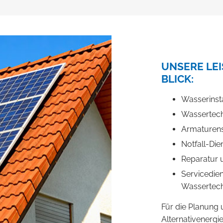
UNSERE LE
BLICK:
Wasserinsta
Wassertech
Armaturens
Notfall-Die
Reparatur 
Servicedie
Wassertech
Für die Planung
Alternativenergi