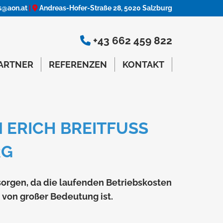
ss@aon.at
|
Andreas-Hofer-Straße 28, 5020 Salzburg

+43 662 459 822

ARTNER
REFERENZEN
KONTAKT
RICH BREITFUSS I
G
 sorgen, da die laufenden Betriebskosten
von großer Bedeutung ist.