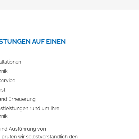
ISTUNGEN AUF EINEN
llationen
nik
ervice
nst
und Erneuerung
nstleistungen rund um Ihre
nik
 und Ausführung von
e prüfen wir selbstverständlich den