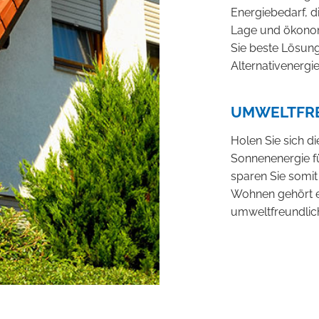
Energiebedarf, d
Lage und ökonom
Sie beste Lösung
Alternativenergi
UMWELTFRE
Holen Sie sich d
Sonnenenergie f
sparen Sie somi
Wohnen gehört ei
umweltfreundlic