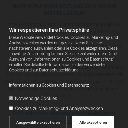
WÄRMEPUMPENHEIZUNG VON IHREM
INSTALLATEUR
Mit einer Wärmepumpe können Sie Wärmeenergie aus
Wir respektieren Ihre Privatsphäre
der Luft oder dem Grundwasser erzeugen. Die Pumpe
Diese Website verwendet Cookies. Cookies zu Marketing- und
entzieht der Umgebung des Hauses gespeicherte
Analysezwecken werden nur gesetzt, wenn Sie diese
Sonnenwärme und leitet diese mithilfe einer Flüssigkeit
nachstehend auswählen oder alle Cookies akzeptieren. Diese
ins Hausinnere. Die Heizung ist umweltfreundlich,
freiwillige Zustimmung können Sie jederzeit widerrufen. Durch
Auswahl von „Informationen zu Cookies und Datenschutz“
günstig im Betrieb und zeichnet sich durch einen
erhalten Sie detaillierte Information zu den verwendeten
geringen Wartungsbedarf aus. Darüber hinaus machen
Cookies und zur Datenschutzerklärung.
Sie sich unabhängig von Gas und Öl. In Kombination mit
Solarenergie kann die Wärmepumpe besonders effizient
Informationen zu Cookies und Datenschutz
und kostensparend zur Wärmegewinnung eingesetzt
werden.
Notwendige Cookies
Cookies zu Marketing- und Analysezwecken
Professionelle Wärmepumpeninstallation
Wenn Sie sich in Salzburg für eine
Ausgewählte akzeptieren
Alle akzeptieren