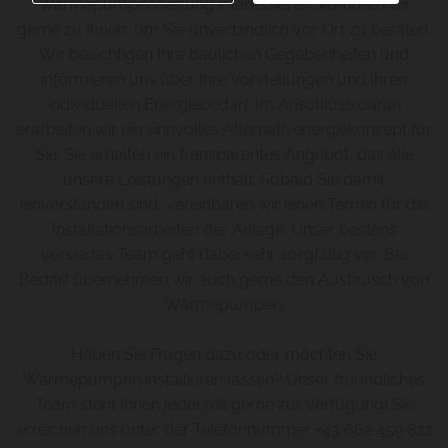
Wärmepumpenheizung interessieren, kommen wir
gerne zu Ihnen, um Sie unverbindlich vor Ort zu beraten.
Wir besichtigen Ihre baulichen Gegebenheiten und
informieren uns über Ihre Vorstellungen und Ihren
individuellen Energiebedarf. Im Anschluss daran
erarbeiten wir ein sinnvolles Alternativenergiekonzept für
Sie. Sie erhalten ein transparentes Angebot, das alle
unsere Leistungen enthält. Sobald Sie damit
einverstanden sind, vereinbaren wir einen Termin für die
Installationsarbeiten der Anlage. Unser bestens
versiertes Team geht dabei sehr sorgfältig vor. Bei
Bedarf übernehmen wir auch gerne den Austausch von
Wärmepumpen.
Haben Sie Fragen dazu oder möchten Sie
Wärmepumpen installieren lassen? Unser freundliches
Team steht Ihnen jederzeit gerne zur Verfügung! Sie
erreichen uns unter der Telefonnummer
+43 662 459 822